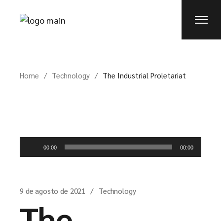
Home
Technology
The Industrial Proletariat
Reproductor
00:00
00:00
de
audio
9 de agosto de 2021
Technology
The