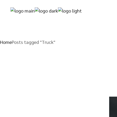
Skip
to
the
content
Home
Posts tagged "Truck"