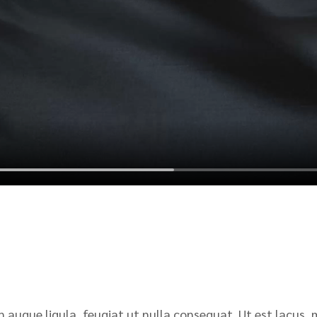
n augue ligula, feugiat ut nulla consequat. Ut est lacus, 