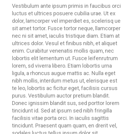
Vestibulum ante ipsum primis in faucibus orci
luctus et ultrices posuere cubilia urae. Ut ex
dolor, lamcorper vel imperdiet es, scelerisq ue
sit amet tortor. Fusce tortor neque, llamcorper
nec ni sit amet, iaculis tristique diam. Etiam at
ultrices dolor. Vesul et finibus nibh, et aliquet
enim. Curabitur venenatis mollis quam, nec
lobortis elit lementum ut. Fusce leifenrutrum
lorem, sd viverra libero. Etiam lobortis urna
ligula, a rhoncus augue mattis ac. Nulla eget
nibh mollis, interdum metus ut, elerisque est
te leo, lobortis ac ficitur eget, facilisis cursus
purus. Vestibulum auctor pretium blandit.
Donec ignissim blandit sus, sed porttor lorem
tincidunt id. Sed at ipsum sed nibh fringilla
facilisis vitae porta orci. In iaculis sagittis
tincidunt. Praesent quam quam, en drerit vel,
sodales luctus tellus ipsum dolor sit