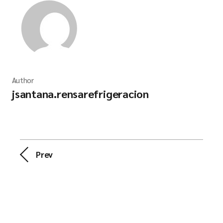
Author
jsantana.rensarefrigeracion
Prev