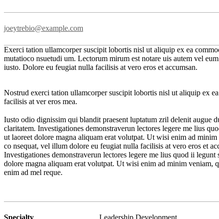
joeytrebio@example.com
Exerci tation ullamcorper suscipit lobortis nisl ut aliquip ex ea commo
mutatioco nsuetudi um. Lectorum mirum est notare uis autem vel eum iriu
iusto. Dolore eu feugiat nulla facilisis at vero eros et accumsan.
Nostrud exerci tation ullamcorper suscipit lobortis nisl ut aliquip ex 
facilisis at ver eros mea.
Iusto odio dignissim qui blandit praesent luptatum zril delenit augue dui
claritatem. Investigationes demonstraverun lectores legere me lius quo
ut laoreet dolore magna aliquam erat volutpat. Ut wisi enim ad minim ve
co nsequat, vel illum dolore eu feugiat nulla facilisis at vero eros et a
Investigationes demonstraverun lectores legere me lius quod ii legunt 
dolore magna aliquam erat volutpat. Ut wisi enim ad minim veniam, quis 
enim ad mel reque.
Specialty
Leadership Development