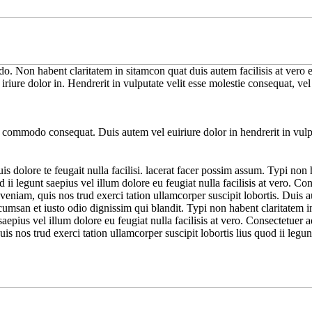
do. Non habent claritatem in sitamcon quat duis autem facilisis at vero e
re dolor in. Hendrerit in vulputate velit esse molestie consequat, vel i
ea commodo consequat. Duis autem vel euiriure dolor in hendrerit in vulpu
s dolore te feugait nulla facilisi. lacerat facer possim assum. Typi non h
d ii legunt saepius vel illum dolore eu feugiat nulla facilisis at vero. 
niam, quis nos trud exerci tation ullamcorper suscipit lobortis. Duis au
ccumsan et iusto odio dignissim qui blandit. Typi non habent claritatem ins
saepius vel illum dolore eu feugiat nulla facilisis at vero. Consectetuer
nos trud exerci tation ullamcorper suscipit lobortis lius quod ii legunt s