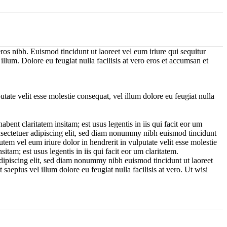
ros nibh. Euismod tincidunt ut laoreet vel eum iriure qui sequitur
llum. Dolore eu feugiat nulla facilisis at vero eros et accumsan et
tate velit esse molestie consequat, vel illum dolore eu feugiat nulla
abent claritatem insitam; est usus legentis in iis qui facit eor um
Consectetuer adipiscing elit, sed diam nonummy nibh euismod tincidunt
tem vel eum iriure dolor in hendrerit in vulputate velit esse molestie
itam; est usus legentis in iis qui facit eor um claritatem.
 adipiscing elit, sed diam nonummy nibh euismod tincidunt ut laoreet
aepius vel illum dolore eu feugiat nulla facilisis at vero. Ut wisi